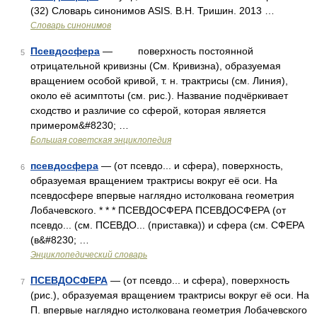
(32) Словарь синонимов ASIS. В.Н. Тришин. 2013 …
Словарь синонимов
Псевдосфера
— поверхность постоянной
5
отрицательной кривизны (См. Кривизна), образуемая
вращением особой кривой, т. н. трактрисы (см. Линия),
около её асимптоты (см. рис.). Название подчёркивает
сходство и различие со сферой, которая является
примером&#8230; …
Большая советская энциклопедия
псевдосфера
— (от псевдо... и сфера), поверхность,
6
образуемая вращением трактрисы вокруг её оси. На
псевдосфере впервые наглядно истолкована геометрия
Лобачевского. * * * ПСЕВДОСФЕРА ПСЕВДОСФЕРА (от
псевдо... (см. ПСЕВДО... (приставка)) и сфера (см. СФЕРА
(в&#8230; …
Энциклопедический словарь
ПСЕВДОСФЕРА
— (от псевдо... и сфера), поверхность
7
(рис.), образуемая вращением трактрисы вокруг её оси. На
П. впервые наглядно истолкована геометрия Лобачевского