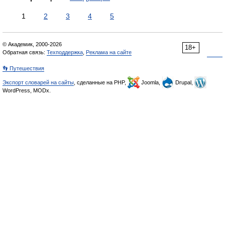
1
2
3
4
5
© Академик, 2000-2026
18+
Обратная связь:
Техподдержка
,
Реклама на сайте
👣 Путешествия
Экспорт словарей на сайты
, сделанные на PHP,
Joomla,
Drupal,
WordPress, MODx.