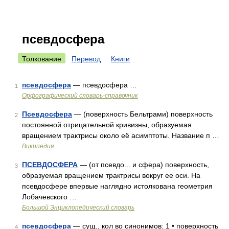
псевдосфера
Толкование
Перевод
Книги
псевдосфера
— псевдосфера …
1
Орфографический словарь-справочник
Псевдосфера
— (поверхность Бельтрами) поверхность
2
постоянной отрицательной кривизны, образуемая
вращением трактрисы около её асимптоты. Название п …
Википедия
ПСЕВДОСФЕРА
— (от псевдо... и сфера) поверхность,
3
образуемая вращением трактрисы вокруг ее оси. На
псевдосфере впервые наглядно истолкована геометрия
Лобачевского …
Большой Энциклопедический словарь
псевдосфера
— сущ., кол во синонимов: 1 • поверхность
4