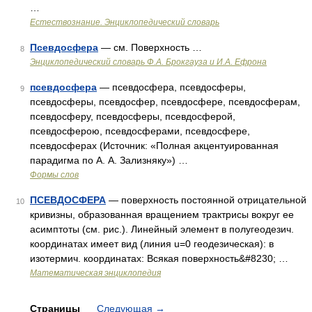
…
Естествознание. Энциклопедический словарь
Псевдосфера
— см. Поверхность …
8
Энциклопедический словарь Ф.А. Брокгауза и И.А. Ефрона
псевдосфера
— псевдосфера, псевдосферы,
9
псевдосферы, псевдосфер, псевдосфере, псевдосферам,
псевдосферу, псевдосферы, псевдосферой,
псевдосферою, псевдосферами, псевдосфере,
псевдосферах (Источник: «Полная акцентуированная
парадигма по А. А. Зализняку») …
Формы слов
ПСЕВДОСФЕРА
— поверхность постоянной отрицательной
10
кривизны, образованная вращением трактрисы вокруг ее
асимптоты (см. рис.). Линейный элемент в полугеодезич.
координатах имеет вид (линия u=0 геодезическая): в
изотермич. координатах: Всякая поверхность&#8230; …
Математическая энциклопедия
Страницы
Следующая
→